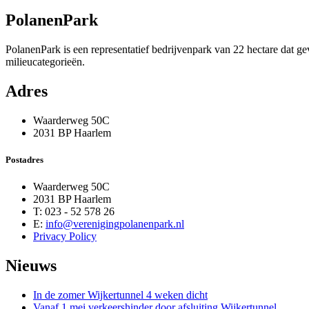
PolanenPark
PolanenPark is een representatief bedrijvenpark van 22 hectare dat g
milieucategorieën.
Adres
Waarderweg 50C
2031 BP Haarlem
Postadres
Waarderweg 50C
2031 BP Haarlem
T: 023 - 52 578 26
E:
info@verenigingpolanenpark.nl
Privacy Policy
Nieuws
In de zomer Wijkertunnel 4 weken dicht
Vanaf 1 mei verkeershinder door afsluiting Wijkertunnel