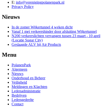
E:
info@verenigingpolanenpark.nl
Privacy Policy
Nieuws
In de zomer Wijkertunnel 4 weken dicht
Vanaf 1 mei verkeershinder door afsluiting Wijkertunnel
N200 verkeerslichten vervangen tussen 23 maart - 10 april
(Locatie Sugar City)
Geslaagde ALV bij Air Products
Menu
PolanenPark
Algemeen
Nieuws
Onderhoud en Beheer
Veiligheid
Meldingen en Klachten
Ledenadministratie
Bedrijven
Ledengedeelte
Contact