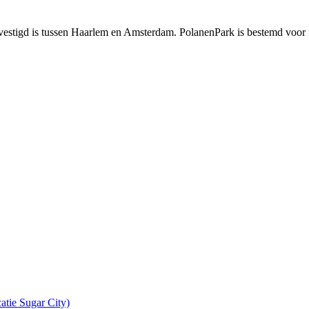
evestigd is tussen Haarlem en Amsterdam. PolanenPark is bestemd voor r
atie Sugar City)