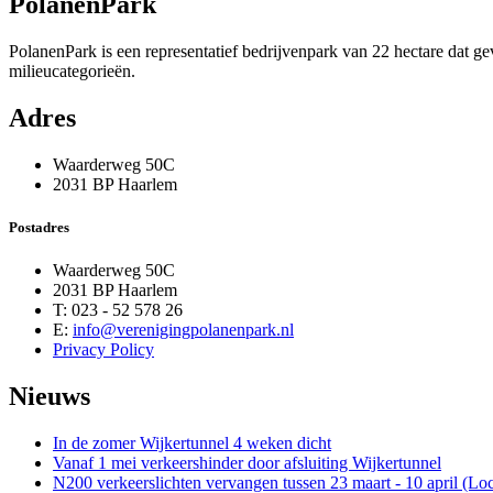
PolanenPark
PolanenPark is een representatief bedrijvenpark van 22 hectare dat g
milieucategorieën.
Adres
Waarderweg 50C
2031 BP Haarlem
Postadres
Waarderweg 50C
2031 BP Haarlem
T: 023 - 52 578 26
E:
info@verenigingpolanenpark.nl
Privacy Policy
Nieuws
In de zomer Wijkertunnel 4 weken dicht
Vanaf 1 mei verkeershinder door afsluiting Wijkertunnel
N200 verkeerslichten vervangen tussen 23 maart - 10 april (Loc